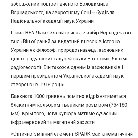
зображений портрет вченого Володимира
Вернадського, на зворотному боці – будівля
Національної академії наук України.
Глава НБУ Яків Смолій пояснює вибір Вернадського
так: «Він обраний за видатний внесок в історію
України як філософ, природознавець, засновник
цілого ряду нових галузей науки – геохімії, біохімії,
радіогеології. Він також є одним із засновників і
першим президентом Української академії наук,
створеної в 1918 році».
Банкнота 1000 гривень помітно відрізнятиметься
блакитним кольором і великим розміром (75×160
мм). Крім того, нова купюра матиме сучасний
інфрачервоний та магнітний захисти.
«Оптично-змінний елемент SPARK має кінематичний