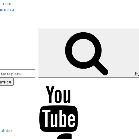
ро нас
онтакти
Шу
атися
outube