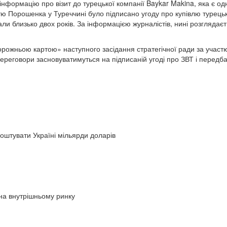
ормацію про візит до турецької компанії Baykar Makina, яка є одним
астю Порошенка у Туреччині було підписано угоду про купівлю турец
и близько двох років. За інформацією журналістів, нині розглядаєт
орожньою картою» наступного засідання стратегічної ради за учас
 переговори засновуватимуться на підписаній угоді про ЗВТ і передб
коштувати Україні мільярди доларів
 на внутрішньому ринку