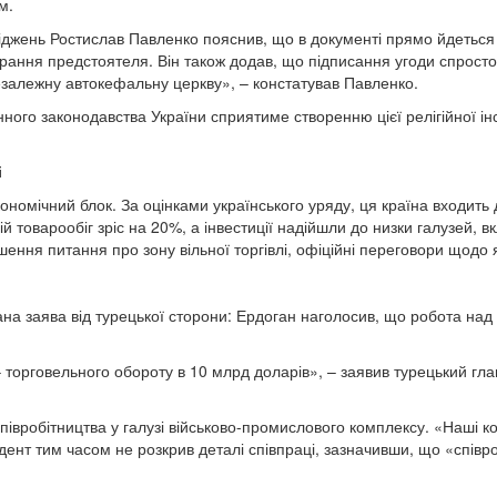
м.
ліджень Ростислав Павленко пояснив, що в документі прямо йдеться
брання предстоятеля. Він також додав, що підписання угоди спрост
 незалежну автокефальну церкву», – констатував Павленко.
ного законодавства України сприятиме створенню цієї релігійної ін
і
номічний блок. За оцінками українського уряду, ця країна входить 
ій товарообіг зріс на 20%, а інвестиції надійшли до низки галузей,
ня питання про зону вільної торгівлі, офіційні переговори щодо я
ана заява від турецької сторони: Ердоган наголосив, що робота над 
орговельного обороту в 10 млрд доларів», – заявив турецький глава
співробітництва у галузі військово-промислового комплексу. «Наші ко
дент тим часом не розкрив деталі співпраці, зазначивши, що «співр