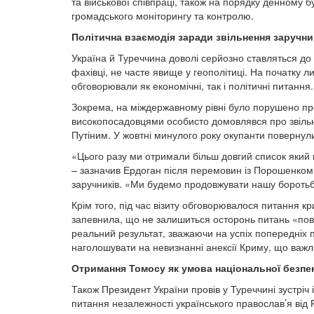
та військової співпраці, також на порядку денному б
громадського моніторингу та контролю.
Політична взаємодія заради звільнення заручни
Україна й Туреччина доволі серйозно ставляться до
фахівці, не часте явище у геополітиці. На початку
обговорювали як економічні, так і політичні питання.
Зокрема, на міждержавному рівні було порушено проб
високопосадовцями особисто домовлявся про звільн
Путіним. У жовтні минулого року окупанти повернули 
«Цього разу ми отримали більш довгий список який м
– зазначив Ердоган після перемовин із Порошенком.
заручників. «Ми будемо продовжувати нашу боротьбу
Крім того, під час візиту обговорювалося питання к
запевнила, що не залишиться осторонь питань «повзу
реальний результат, зважаючи на успіх попередніх 
наголошувати на невизнанні анексії Криму, що важ
Отримання Томосу як умова національної безпек
Також Президент України провів у Туреччині зустрі
питання незалежності українського православ’я від Р