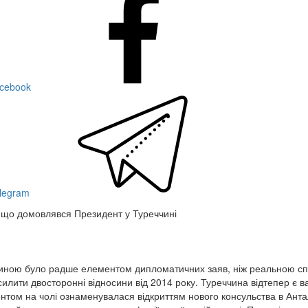
acebook
elegram
о що домовлявся Президент у Туреччині
ччиною було радше елементом дипломатичних заяв, ніж реальною сп
силити двосторонні відносини від 2014 року. Туреччина відтепер є
ентом на чолі ознаменувалася відкриттям нового консульства в Анта