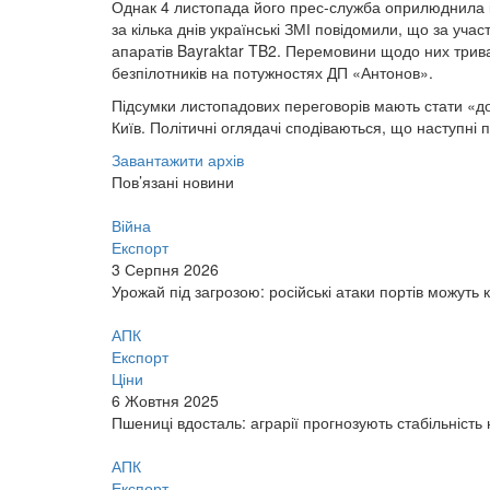
Однак 4 листопада його прес-служба оприлюднила інф
за кілька днів українські ЗМІ повідомили, що за уч
апаратів Bayraktar TB2. Перемовини щодо них тривал
безпілотників на потужностях ДП «Антонов».
Підсумки листопадових переговорів мають стати «д
Київ. Політичні оглядачі сподіваються, що наступні
Завантажити архів
Пов’язані новини
Війна
Експорт
3 Серпня 2026
Урожай під загрозою: російські атаки портів можуть 
АПК
Експорт
Ціни
6 Жовтня 2025
Пшениці вдосталь: аграрії прогнозують стабільність
АПК
Експорт