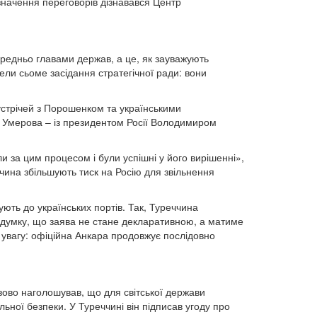
 значення переговорів дізнавався Центр
редньо главами держав, а це, як зауважують
ли сьоме засідання стратегічної ради: вони
зустрічей з Порошенком та українськими
і Умерова – із президентом Росії Володимиром
и за цим процесом і були успішні у його вирішенні»,
чина збільшують тиск на Росію для звільнення
ують до українських портів. Так, Туреччина
ь думку, що заява не стане декларативною, а матиме
 увагу: офіційна Анкара продовжує послідовно
зово наголошував, що для світської держави
льної безпеки. У Туреччині він підписав угоду про