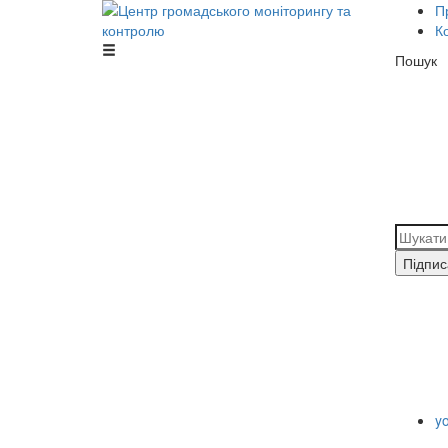
П
К
Центр громадського моніторингу та
Пошук
контролю
Підпис
y