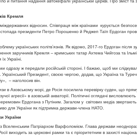
уло й питання надання автокефалії українській церкві. Про зміст та
ків Кремля
 міждержавних відносин. Співпраця між країнами курується безпосе
 листопада президенти Петро Порошенко й Реджеп Таїп Ердоган прове
лему українських політв’язнів. Як відомо, 2017-го Ердоган після 
ення заручників Кремля – кримських татар Ахтема Чийгоза та Ільм
їх Україні.
и одразу ж передали російській стороні. І бажаю, щоб ми слідкувал
 Український Президент, своєю чергою, додав, що Україна та Туреч
», – наголосив він.
ризи в Азовському морі, де Росія посилила перевірку суден, що прям
чої агресії» в азовській акваторії. Політичні оглядачі висловлюют
перемовин Ердогана з Путіним. Загалом у світових медіа звертають
ливо для України як підтримка держави-члена НАТО.
и України
ч із Вселенським Патріархом Варфоломієм. Глава держави неоднора
осії виходить за церковні рамки та є пріоритетним в захисті націона