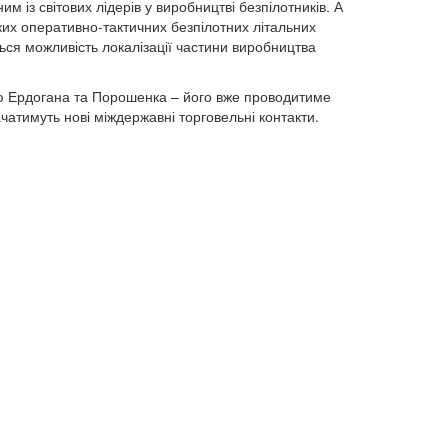
 із світових лідерів у виробництві безпілотників. А
ьких оперативно-тактичних безпілотних літальних
ься можливість локалізації частини виробництва
тю Ердогана та Порошенка – його вже проводитиме
ачатимуть нові міждержавні торговельні контакти.