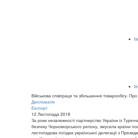
f
t
Військова співпраця та збільшення товарообігу. Пр
Дипломатія
Експорт
12 Листопада 2018
За роки незалежності партнерство України із Туре
безпеку Чорноморського регіону, змусила країни по
листопадова поїздка української делегації з Презид