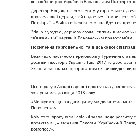
співробітництво України із Вселенським Патріархато
Директор Національного інституту стратегічних дос
православної церкви, якій надається Томос після о
Патріархії. «Є чітка фіксація того, що йдеться про
Згідно з угодою, держава своїми силами в межах чин
зв’язками цієї церкви із Вселенським православ’ям.
Посилення торговельної та військової співпрац
Важливою частиною переговорів у Туреччині став еко
десятки інвесторів України. Так, 2017-го двосторонн
України лишається пріоритетним якнайшвидше вирішен
Цього разу в Анкарі нарешті прозвучала довгоочікув
завершитися до кінця 2018 року.
«Ми віримо, що завдяки цьому ми досягнемо мети – т
Порошенком.
Крім того, пролунали і спільні заяви щодо розвитку 
проектами», – зазначив Ердоган. Український Прези
розголосу».