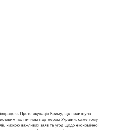
івпрацею. Проте окупація Криму, що похитнула
 важливим політичним партнером України, саме тому
лії, низкою важливих заяв та угод щодо економічної