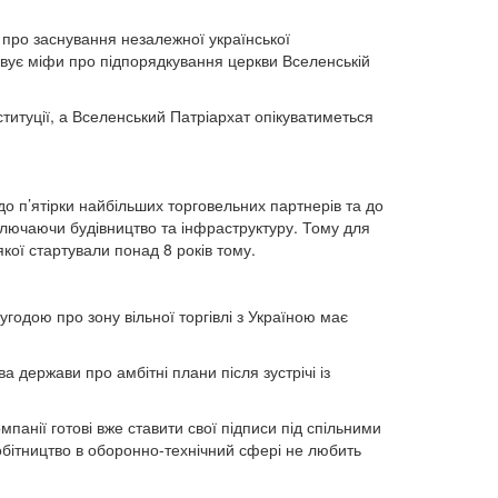
 про заснування незалежної української
овує міфи про підпорядкування церкви Вселенській
ституції, а Вселенський Патріархат опікуватиметься
до п’ятірки найбільших торговельних партнерів та до
 включаючи будівництво та інфраструктуру. Тому для
кої стартували понад 8 років тому.
угодою про зону вільної торгівлі з Україною має
 держави про амбітні плани після зустрічі із
мпанії готові вже ставити свої підписи під спільними
обітництво в оборонно-технічний сфері не любить