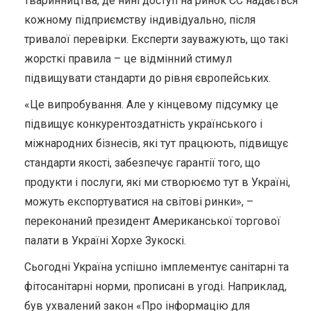
тваринництва, де нині доступ на ринок ЄС надається
кожному підприємству індивідуально, після
тривалої перевірки. Експерти зауважують, що такі
жорсткі правила – це відмінний стимул
підвищувати стандарти до рівня європейських.
«Це випробування. Але у кінцевому підсумку це
підвищує конкурентоздатність українського і
міжнародних бізнесів, які тут працюють, підвищує
стандарти якості, забезпечує гарантії того, що
продукти і послуги, які ми створюємо тут в Україні,
можуть експортуватися на світові ринки», –
переконаний президент Американської торгової
палати в Україні Хорхе Зукоскі.
Сьогодні Україна успішно імплементує санітарні та
фітосанітарні норми, прописані в угоді. Наприклад,
був ухвалений закон «Про інформацію для