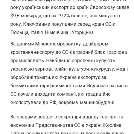
року український експорт до країн Євросоюзу склав
$9,8 мільярда, що на 19,2% більше, ніж минулого
року. Ключовими покупцями серед країн ЄС є
Польща, Італія, Німеччина і Угорщина.
За даними Мінекономрозвитку, драйвером
зростання експорту до ЄС є аграрний блок і харчова
промисловість. Найбільше європейці купують
українські зернові, олійні культури, кукурудзу, мед і
оброблені томати, які Україна експортує за
безмитними тарифними квотами. Водночас на ринок
ЄС почали виходити компанії, які традиційно
експортували до РФ, зокрема, машинобудівні.
За словами першого секретаря відділу торгівлі та
економіки Представництва ЄС в Україні Жосліна
Гітона, оскільки угода працює на повну силу лише