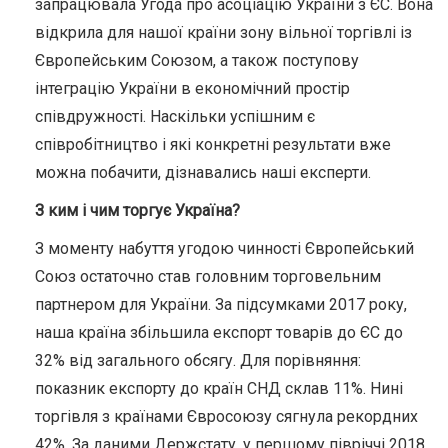
запрацювала Угода про асоціацію України з ЄС. Вона
відкрила для нашої країни зону вільної торгівлі із
Європейським Союзом, а також поступову
інтеграцію України в економічний простір
співдружності. Наскільки успішним є
співробітництво і які конкретні результати вже
можна побачити, дізнавались наші експерти.
З ким і чим торгує Україна?
З моменту набуття угодою чинності Європейський
Союз остаточно став головним торговельним
партнером для України. За підсумками 2017 року,
наша країна збільшила експорт товарів до ЄС до
32% від загального обсягу. Для порівняння:
показник експорту до країн СНД склав 11%. Нині
торгівля з країнами Євросоюзу сягнула рекордних
42%. За даними Держстату, у першому півріччі 2018