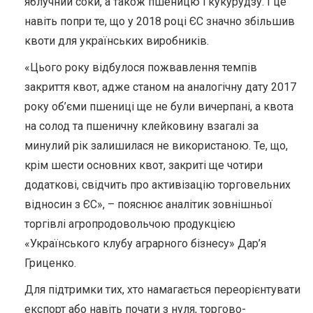
яблучний соки, а також пшеницю і кукурудзу. І це
навіть попри те, що у 2018 році ЄС значно збільшив
квоти для українських виробників.
«Цього року відбулося пожвавлення темпів
закриття квот, адже станом на аналогічну дату 2017
року об’єми пшениці ще не були вичерпані, а квота
на солод та пшеничну клейковину взагалі за
минулий рік залишилася не використаною. Те, що,
крім шести основних квот, закриті ще чотири
додаткові, свідчить про активізацію торговельних
відносин з ЄС», – пояснює аналітик зовнішньої
торгівлі агропродовольчою продукцією
«Українського клубу аграрного бізнесу» Дар’я
Гриценко.
Для підтримки тих, хто намагається переорієнтувати
експорт або навіть почати з нуля, торгово-