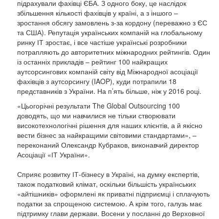
підрахували фахівці ЄБА. З одного боку, це наслідок
збільшення кількості фахівців у країні, а з іншого –
зростання обсягу замовлень з-за кордону (переважно з ЄС
та США). Репутація українських компаній на глобальному
ринку ІТ зростає, і все частіше українські розробники
потрапляють до авторитетних міжнародних рейтингів. Один
із останніх прикладів – рейтинг 100 найкращих
аутсорсингових компаній світу від Міжнародної асоціації
фахівців з аутсорсингу (IAOP), куди потрапили 18
представників з України. На п’ять більше, ніж у 2016 році.
«Цьогорічні результати The Global Outsourcing 100
доводять, що ми навчилися не тільки створювати
високотехнологічні рішення для наших клієнтів, а й якісно
вести бізнес за найкращими світовими стандартами», –
переконаний Олександр Кубраков, виконавчий директор
Асоціації «ІТ України».
Сприяє розвитку ІТ-бізнесу в Україні, на думку експертів,
також податковий клімат, оскільки більшість українських
«айтішників» оформлені як приватні підприємці і сплачують
податки за спрощеною системою. А крім того, галузь має
підтримку глави держави. Восени у посланні до Верховної