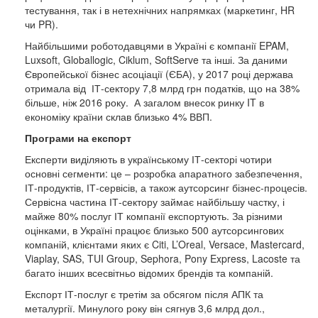
тестування, так і в нетехнічних напрямках (маркетинг, HR
чи PR).
Найбільшими роботодавцями в Україні є компанії EPAM,
Luxsoft, Globallogic, Ciklum, SoftServe та інші. За даними
Європейської бізнес асоціації (ЄБА), у 2017 році держава
отримала від ІТ-сектору 7,8 млрд грн податків, що на 38%
більше, ніж 2016 року. А загалом внесок ринку IT в
економіку країни склав близько 4% ВВП.
Програми на експорт
Експерти виділяють в українському ІТ-секторі чотири
основні сегменти: це – розробка апаратного забезпечення,
ІТ-продуктів, ІТ-сервісів, а також аутсорсинг бізнес-процесів.
Сервісна частина ІТ-сектору займає найбільшу частку, і
майже 80% послуг ІТ компанії експортують. За різними
оцінками, в Україні працює близько 500 аутсорсингових
компаній, клієнтами яких є Citi, L’Oreal, Versace, Mastercard,
Viaplay, SAS, TUI Group, Sephora, Pony Express, Lacoste та
багато інших всесвітньо відомих брендів та компаній.
Експорт ІТ-послуг є третім за обсягом після АПК та
металургії. Минулого року він сягнув 3,6 млрд дол.,