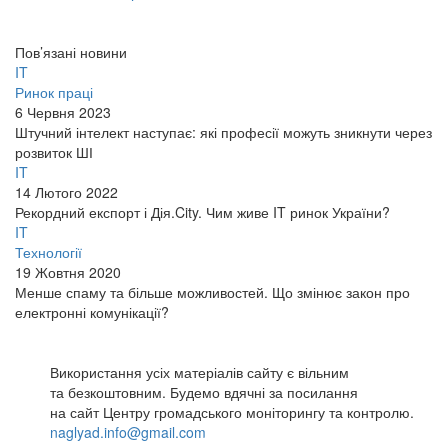
Пов’язані новини
IT
Ринок праці
6 Червня 2023
Штучний інтелект наступає: які професії можуть зникнути через
розвиток ШІ
IT
14 Лютого 2022
Рекордний експорт і Дія.City. Чим живе IT ринок України?
IT
Технології
19 Жовтня 2020
Менше спаму та більше можливостей. Що змінює закон про
електронні комунікації?
Використання усіх матеріалів сайту є вільним
та безкоштовним. Будемо вдячні за посилання
на сайт Центру громадського моніторингу та контролю.
naglyad.info@gmail.com