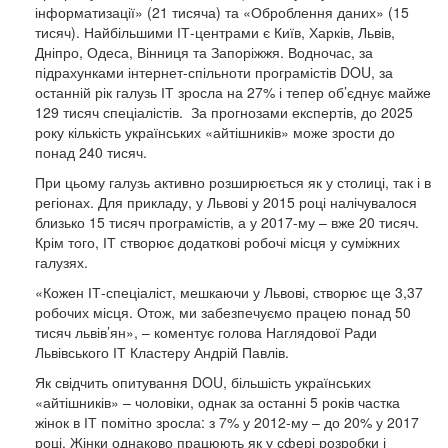
інформатизації» (21 тисяча) та «Оброблення даних» (15
тисяч). Найбільшими ІТ-центрами є Київ, Харків, Львів,
Дніпро, Одеса, Вінниця та Запоріжжя. Водночас, за
підрахунками інтернет-спільноти програмістів DOU, за
останній рік галузь ІТ зросла на 27% і тепер об’єднує майже
129 тисяч спеціалістів. За прогнозами експертів, до 2025
року кількість українських «айтішників» може зрости до
понад 240 тисяч.
При цьому галузь активно розширюється як у столиці, так і в
регіонах. Для прикладу, у Львові у 2015 році налічувалося
близько 15 тисяч програмістів, а у 2017-му – вже 20 тисяч.
Крім того, ІТ створює додаткові робочі місця у суміжних
галузях.
«Кожен ІТ-спеціаліст, мешкаючи у Львові, створює ще 3,37
робочих місця. Отож, ми забезпечуємо працею понад 50
тисяч львів’ян», – коментує голова Наглядової Ради
Львівського ІТ Кластеру Андрій Павлів.
Як свідчить опитування DOU, більшість українських
«айтішників» – чоловіки, однак за останні 5 років частка
жінок в ІТ помітно зросла: з 7% у 2012-му – до 20% у 2017
році. Жінки однаково працюють як у сфері розробки і