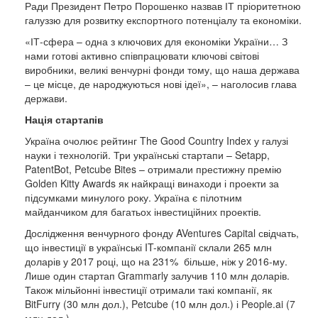
Ради Президент Петро Порошенко назвав ІТ пріоритетною
галуззю для розвитку експортного потенціалу та економіки.
«ІТ-сфера – одна з ключових для економіки України… З
нами готові активно співпрацювати ключові світові
виробники, великі венчурні фонди тому, що наша держава
– це місце, де народжуються нові ідеї», – наголосив глава
держави.
Нація стартапів
Україна очолює рейтинг The Good Country Index у галузі
науки і технологій. Три українські стартапи – Setapp,
PatentBot, Petcube Bites – отримали престижну премію
Golden Kitty Awards як найкращі винаходи і проекти за
підсумками минулого року. Україна є пілотним
майданчиком для багатьох інвестиційних проектів.
Дослідження венчурного фонду AVentures Capital свідчать,
що інвестиції в українські IT-компанії склали 265 млн
доларів у 2017 році, що на 231% більше, ніж у 2016-му.
Лише один стартап Grammarly залучив 110 млн доларів.
Також мільйонні інвестиції отримали такі компанії, як
BitFurry (30 млн дол.), Petcube (10 млн дол.) і People.ai (7