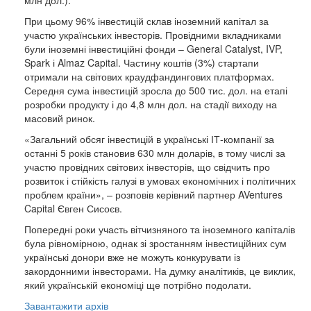
млн дол.).
При цьому 96% інвестицій склав іноземний капітал за
участю українських інвесторів. Провідними вкладниками
були іноземні інвестиційні фонди – General Catalyst, IVP,
Spark і Almaz Capital. Частину коштів (3%) стартапи
отримали на світових краудфандингових платформах.
Середня сума інвестицій зросла до 500 тис. дол. на етапі
розробки продукту і до 4,8 млн дол. на стадії виходу на
масовий ринок.
«Загальний обсяг інвестицій в українські ІТ-компанії за
останні 5 років становив 630 млн доларів, в тому числі за
участю провідних світових інвесторів, що свідчить про
розвиток і стійкість галузі в умовах економічних і політичних
проблем країни», – розповів керівний партнер AVentures
Capital Євген Сисоєв.
Попередні роки участь вітчизняного та іноземного капіталів
була рівномірною, однак зі зростанням інвестиційних сум
українські донори вже не можуть конкурувати із
закордонними інвесторами. На думку аналітиків, це виклик,
який українській економіці ще потрібно подолати.
Завантажити архів