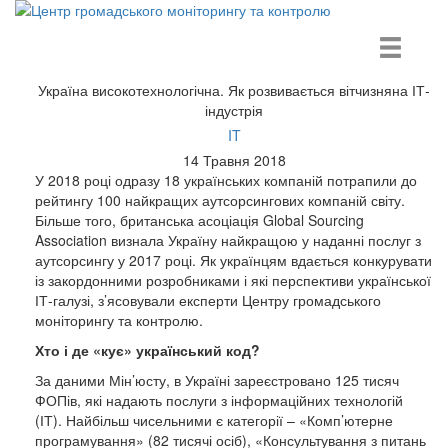
Центр громадського моніторингу та контролю
Україна високотехнологічна. Як розвивається вітчизняна ІТ-
індустрія
IT
14 Травня 2018
У 2018 році одразу 18 українських компаній потрапили до
рейтингу 100 найкращих аутсорсингових компаній світу.
Більше того, британська асоціація Global Sourcing
Association визнала Україну найкращою у наданні послуг з
аутсорсингу у 2017 році. Як українцям вдається конкурувати
із закордонними розробниками і які перспективи української
ІТ-галузі, з’ясовували експерти Центру громадського
моніторингу та контролю.
Хто і де «кує» український код?
За даними Мін’юсту, в Україні зареєстровано 125 тисяч
ФОПів, які надають послуги з інформаційних технологій
(ІТ). Найбільш чисельними є категорії – «Комп’ютерне
програмування» (82 тисячі осіб), «Консультування з питань