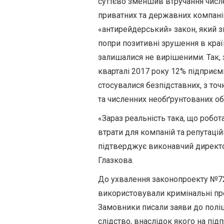
суттєво зменшив втручання числ
приватних та державних компаній
«антирейдерський» закон, який з
попри позитивні зрушення в країн
залишалися не вирішеними. Так, 
кварталі 2017 року 12% підприєм
стосувалися безпідставних, з то
та численних необґрунтованих об
«Зараз реальність така, що робот
втрати для компаній та репутацій
підтверджує виконавчий директо
Глазкова.
До ухвалення законопроекту №72
використовували кримінальні пр
Замовники писали заяви до поліц
слідство, внаслідок якого на пі