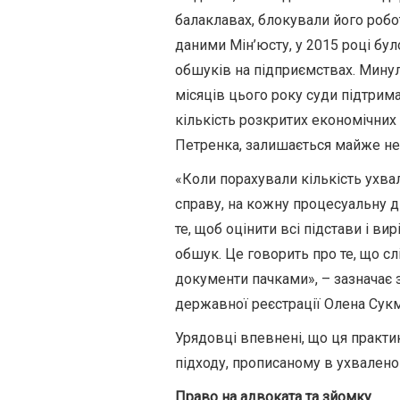
балаклавах, блокували його робот
даними Мін’юсту, у 2015 році бу
обшуків на підприємствах. Минуло
місяців цього року суди підтрим
кількість розкритих економічних
Петренка, залишається майже н
«Коли порахували кількість ухвал
справу, на кожну процесуальну д
те, щоб оцінити всі підстави і в
обшук. Це говорить про те, що сл
документи пачками», – зазначає з
державної реєстрації Олена Сук
Урядовці впевнені, що ця практи
підходу, прописаному в ухвалено
Право на адвоката та зйомку