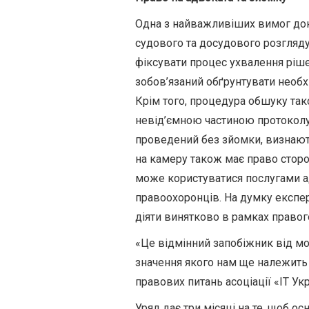
Одна з найважливіших вимог доку
судового та досудового розгляду
фіксувати процес ухвалення ріше
зобов’язаний обґрунтувати необхід
Крім того, процедура обшуку тако
невід’ємною частиною протоколу.
проведений без зйомки, визнают
на камеру також має право сторо
може користуватися послугами ад
правоохоронців. На думку експер
діяти винятково в рамках правог
«Це відмінний запобіжник від м
значення якого нам ще належить 
правових питань асоціації «ІТ У
Уряд дає три місяці на те, щоб о