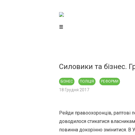
Центр громадського моніторингу
та контролю
Силовики та бізнес. 
БІЗНЕС
ПОЛІЦІЯ
РЕФОРМИ
18 Грудня 2017
Рейди правоохоронців, раптові пе
доводилося стикатися власникам б
повинна докорінно змінитися. В 