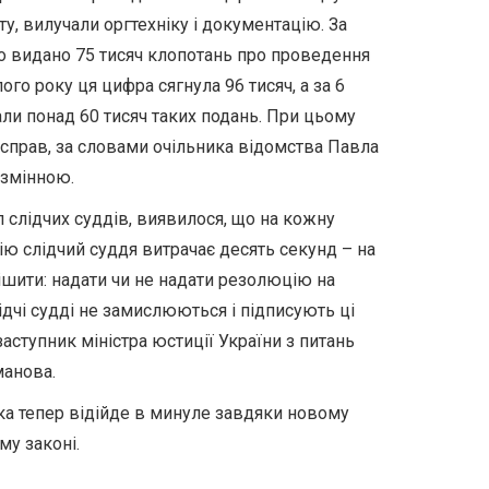
у, вилучали оргтехніку і документацію. За
ло видано 75 тисяч клопотань про проведення
го року ця цифра сягнула 96 тисяч, а за 6
али понад 60 тисяч таких подань. При цьому
 справ, за словами очільника відомства Павла
езмінною.
 слідчих суддів, виявилося, що на кожну
ію слідчий суддя витрачає десять секунд – на
ирішити: надати чи не надати резолюцію на
ідчі судді не замислюються і підписують ці
аступник міністра юстиції України з питань
манова.
ка тепер відійде в минуле завдяки новому
му законі.