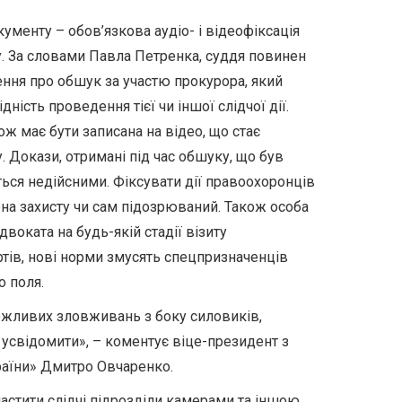
менту – обов’язкова аудіо- і відеофіксація
. За словами Павла Петренка, суддя повинен
ння про обшук за участю прокурора, який
ність проведення тієї чи іншої слідчої дії.
ж має бути записана на відео, що стає
 Докази, отримані під час обшуку, що був
ься недійсними. Фіксувати дії правоохоронців
на захисту чи сам підозрюваний. Також особа
воката на будь-якій стадії візиту
тів, нові норми змусять спецпризначенців
о поля.
ожливих зловживань з боку силовиків,
усвідомити», – коментує віце-президент з
країни» Дмитро Овчаренко.
снастити слідчі підрозділи камерами та іншою