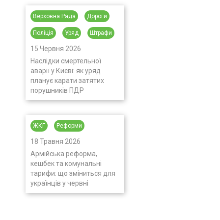
Верховна Рада
Дороги
Поліція
Уряд
Штрафи
15 Червня 2026
Наслідки смертельної
аварії у Києві: як уряд
планує карати затятих
порушників ПДР
ЖКГ
Реформи
18 Травня 2026
Армійська реформа,
кешбек та комунальні
тарифи: що зміниться для
українців у червні