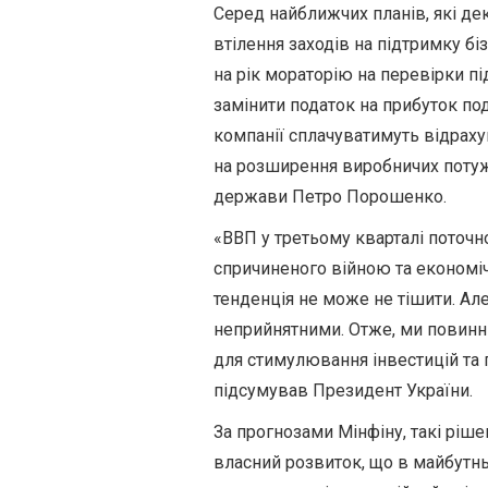
Серед найближчих планів, які де
втілення заходів на підтримку б
на рік мораторію на перевірки п
замінити податок на прибуток по
компанії сплачуватимуть відрахув
на розширення виробничих потужн
держави Петро Порошенко.
«ВВП у третьому кварталі поточно
спричиненого війною та економіч
тенденція не може не тішити. Але
неприйнятними. Отже, ми повинні
для стимулювання інвестицій та 
підсумував Президент України.
За прогнозами Мінфіну, такі ріш
власний розвиток, що в майбутн