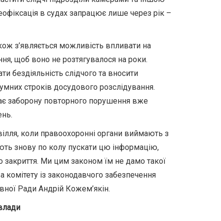
еофіксація в судах запрацює лише через рік –
кож з’являється можливість впливати на
я, щоб воно не розтягувалося на роки.
и бездіяльність слідчого та вносити
умних строків досудового розслідування.
ає заборону повторного порушення вже
нь.
вілля, коли правоохоронні органи виймають з
ають знову по колу пускати цю інформацію,
о закриття. Ми цим законом їм не дамо такої
а комітету із законодавчого забезпечення
вної Ради Андрій Кожем’якін.
 влади