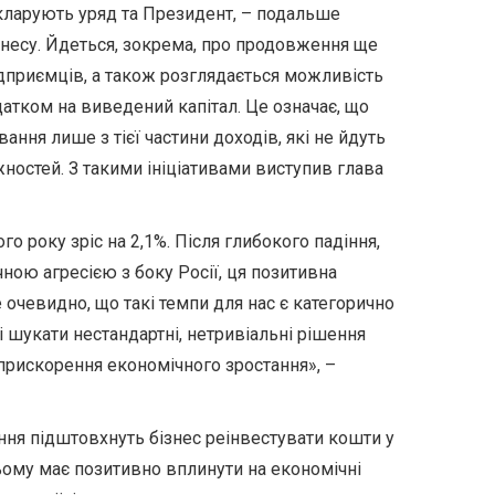
кларують уряд та Президент, – подальше
ізнесу. Йдеться, зокрема, про продовження ще
ідприємців, а також розглядається можливість
датком на виведений капітал. Це означає, що
ання лише з тієї частини доходів, які не йдуть
остей. З такими ініціативами виступив глава
го року зріс на 2,1%. Після глибокого падіння,
ною агресією з боку Росії, ця позитивна
 очевидно, що такі темпи для нас є категорично
 шукати нестандартні, нетривіальні рішення
прискорення економічного зростання», –
ення підштовхнуть бізнес реінвестувати кошти у
ьому має позитивно вплинути на економічні