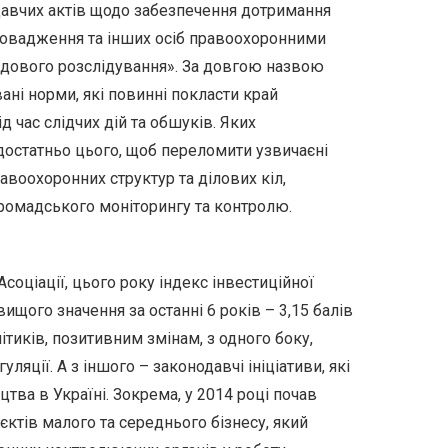
давчих актів щодо забезпечення дотримання
ровадження та інших осіб правоохоронними
удового розслідування». За довгою назвою
ні норми, які повинні покласти край
 час слідчих дій та обшуків. Яких
 достатньо цього, щоб переломити узвичаєні
воохоронних структур та ділових кіл,
ромадського моніторингу та контролю.
соціації, цього року індекс інвестиційної
ищого значення за останні 6 років – 3,15 балів
ітиків, позитивним змінам, з одного боку,
ляції. А з іншого – законодавчі ініціативи, які
тва в Україні. Зокрема, у 2014 році почав
’єктів малого та середнього бізнесу, який