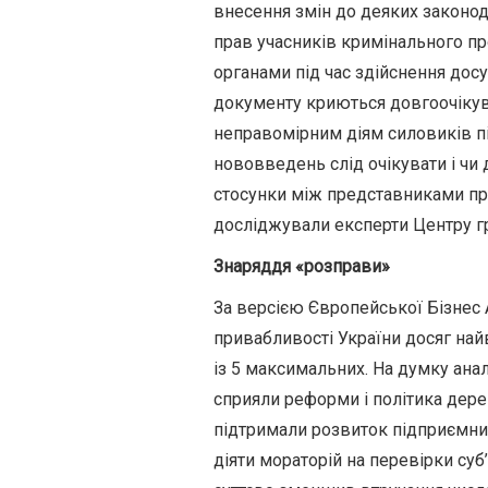
внесення змін до деяких законо
прав учасників кримінального п
органами під час здійснення дос
документу криються довгоочікува
неправомірним діям силовиків під
нововведень слід очікувати і чи
стосунки між представниками пра
досліджували експерти Центру г
Знаряддя «розправи»
За версією Європейської Бізнес А
привабливості України досяг найв
із 5 максимальних. На думку анал
сприяли реформи і політика дерегу
підтримали розвиток підприємниц
діяти мораторій на перевірки суб