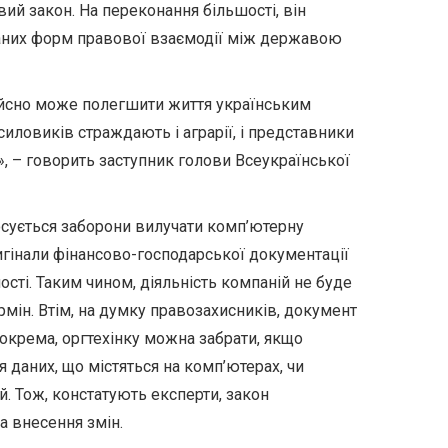
ий закон. На переконання більшості, він
аних форм правової взаємодії між державою
дійсно може полегшити життя українським
иловиків страждають і аграрії, і представники
і», – говорить заступник голови Всеукраїнської
осується заборони вилучати комп’ютерну
ригінали фінансово-господарської документації
ості. Таким чином, діяльність компаній не буде
рмін. Втім, на думку правозахисників, документ
Зокрема, оргтехінку можна забрати, якщо
 даних, що містяться на комп’ютерах, чи
й. Тож, констатують експерти, закон
 внесення змін.