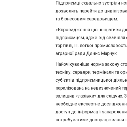
Підприємці схвально зустріли нов
дозволить перейти до цивілізов
та бізнесовим середовищем.
«Впровадження цієї ініціативи 
підприємцям, адже від свавілля с
торгівлі, IT, легкої промисловост
аграрної ради Денис Марчук.
Найочікуваніша норма закону ст
техніку, сервери, термінали та о
суб’єктів підприємницької діяльн
паралізована на невизначений те
залишив «лазівки» для слідчих. 
необхідне експертне дослідження
доступ до інформації запаролени
потребуватиме доопрацювання та