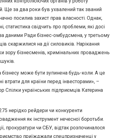
енних контролюючих органів у роботу
. Ще за два роки був ухвалений так званий
начно посилив захист прав власності. Однак,
і, статистика свідчить про проблеми, які досі
за даними Ради бізнес-омбудсмена, у третьому
ців скаржилися на дії силовиків. Нарікання
чки зору бізнесменів, кримінальних проваджень
шуків.
а бізнесу може бути зупинена будь-коли. А це
ні втрати для країни перед інвесторами», –
р Спілки українських підприємців Катерина
75 нерідко рейдери чи конкуренти
овадження як інструмент нечесної боротьби.
ії, прокуратури чи СБУ, відтак розпочиналося
дприємство приїжджали спецпризначенці у