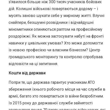
з’явилося більше ніж 300 тисяч учасників бойових
дій. Колишні військові повертаються додому – і
мусять заново шукати себе у мирному житті. Влучні
снайпери, безшумні розвідники і відчайдушні
мінометники опиняються раптом на професійному
роздоріжжі. Як можна застосувати набуті на фронті
навички у цивільних умовах? Хто може допомогти
із новою професією чи власним бізнесом? Центр
громадського моніторингу та контролю спробував
відповісти на ці запитання.
Кошти від держави
Попри те, що держава гарантує учасникам АТО
збереження їхнього робочого місця на час служби в
армії, багато хто повертається із війни безробітним.
Із 2015 року до державної служби зайнятості
звернулося понад 70 тисяч колишніх військових, які