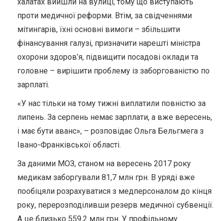
халатах вийшли на вулиці, тому що виступають
проти медичної реформи. Втім, за свідченнями
мітингарів, їхні основні вимоги – збільшити
фінансування галузі, призначити нарешті міністра
охорони здоров’я, підвищити посадові оклади та
головне – вирішити проблему із заборгованістю по
зарплаті.
«У нас тільки на тому тижні виплатили повністю за
липень. За серпень немає зарплати, а вже вересень,
і має бути аванс», – розповідає Ольга Бельгмега з
Івано-Франківської області.
За даними МОЗ, станом на вересень 2017 року
медикам заборгували 81,7 млн грн. В уряді вже
пообіцяли розрахуватися з медперсоналом до кінця
року, перерозподіливши резерв медичної субвенції.
А це близько 559,2 млн грн. У профільному