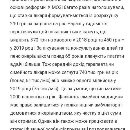
основі реформи. У МОЗі багато разів наголошували,
що ставка лікаря формуватиметься із розрахунку
210 грн за пацієнта на рік. Наразі у відомстві
переглянули цей показник і вже кажуть, що
виділять 370 грн на хворого у 2018 році та 450 грн –
у 2019 році. За лікування та консультування дітей та
пенсіонерів віком понад 65 років планують платити
вдвічі більше. Тож середній дохід терапевта чи
сімейного лікаря може сягнути 740 тис. грн на рік
(понад 61 тис./міс) або майже одного мільйона у
2019 році (75 тис./міс). Це за умови, що він матиме
2000 пацієнтів на рік. Фахівець сімейної медицини
має право залишитися у поліклініці чи амбулаторії і
домовитися з керівництвом, яку частку з цієї суми
він отримає. Однак він також може працювати в
статусі фізичної особи-підприємця і розпоряджатися