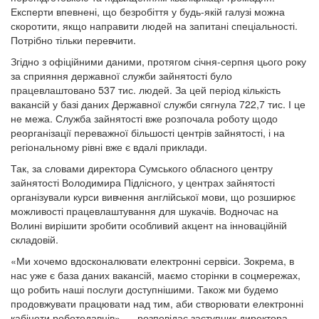
Експерти впевнені, що безробіття у будь-якій галузі можна
скоротити, якщо направити людей на запитані спеціальності.
Потрібно тільки перевчити.
Згідно з офіційними даними, протягом січня-серпня цього року
за сприяння державної служби зайнятості було
працевлаштовано 537 тис. людей. За цей період кількість
вакансій у базі даних Державної служби сягнула 722,7 тис. І це
не межа. Служба зайнятості вже розпочала роботу щодо
реорганізації переважної більшості центрів зайнятості, і на
регіональному рівні вже є вдалі приклади.
Так, за словами директора Сумського обласного центру
зайнятості Володимира Підлісного, у центрах зайнятості
організували курси вивчення англійської мови, що розширює
можливості працевлаштування для шукачів. Водночас на
Волині вирішити зробити особливий акцент на інноваційній
складовій.
«Ми хочемо вдосконалювати електронні сервіси. Зокрема, в
нас уже є база даних вакансій, маємо сторінки в соцмережах,
що робить наші послуги доступнішими. Також ми будемо
продовжувати працювати над тим, аби створювати електронні
кабінети роботодавців», – розповідає заступник директора