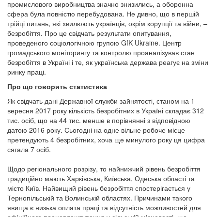
промислового виробництва значно знизились, а оборонна
сфера була повністю перебудована. Не дивно, що в першій
трійці питань, які хвилюють українців, окрім корупції та війни, –
безробіття. Про це свідчать результати опитування,
проведеного соціологічною групою GfK Ukraine. Центр
громадського моніторингу та контролю проаналізував стан
безробіття в Україні і те, як українська держава реагує на зміни
ринку праці.
Про що говорить статистика
Як свідчать дані Державної служби зайнятості, станом на 1
вересня 2017 року кількість безробітних в Україні складає 312
тис. осіб, що на 44 тис. менше в порівнянні з відповідною
датою 2016 року. Сьогодні на одне вільне робоче місце
претендують 4 безробітних, хоча ще минулого року ця цифра
сягала 7 осіб.
Щодо регіонального розрізу, то найнижчий рівень безробіття
традиційно мають Харківська, Київська, Одеська області та
місто Київ. Найвищий рівень безробіття спостерігається у
Тернопільській та Волинській областях. Причинами такого
явища є низька оплата праці та відсутність можливостей для