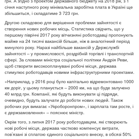
грн. А згідно з проектом державного бюджету на 2018 рік, з 1
січня наступного року мінімальна заробітна плата в Україні ще
збільшиться, і складатиме 3 723 грн.
Другою складовою для вирішення проблеми зайнятості є
створення нових робочих місць. Статистика свідчить, що у
першому півріччі 2017 року вітчизняні роботодавці пропонують
майже на 24 тисячі вакансій більше, ніж в аналогічний період
минулого року. Наразі найбільше вакансій у Держслужбі
зайнятості – у промисловості, роздрібній торгівлі і транспортній
сфері. За словами міністра соціальної політики Андрія Реви,
щоб створити високооплачувані робочі місця, держава
стимулює роботодавців новими інфраструктурними проектами.
«Наприклад, у 2016 році було капітально відремонтовано 1000
км доріг, у цьому планується – 2000 км, на що буде залучено
40 млрд грн. Компанії, які будуть виконувати ці підряди,
очевидно, будуть залучати до роботи нових людей. Також
робочих рук вимагає «Укроборонпром», і зарплата там росте, і
є держзамовлення» – пояснює міністр.
Окрім того, з липня 2017 року роботодавцям, які створюють
нові робочі місця, держава частково компенсує витрати,
пов’язані зі сплатою єдиного соціального внеску, в обсязі 50%