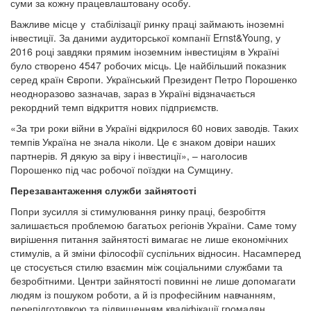
суми за кожну працевлаштовану особу.
Важливе місце у стабілізації ринку праці займають іноземні
інвестиції. За даними аудиторської компанії Ernst&Young, у
2016 році завдяки прямим іноземним інвестиціям в Україні
було створено 4547 робочих місць. Це найбільший показник
серед країн Європи. Український Президент Петро Порошенко
неодноразово зазначав, зараз в Україні відзначається
рекордний темп відкриття нових підприємств.
«За три роки війни в Україні відкрилося 60 нових заводів. Таких
темпів Україна не знала ніколи. Це є знаком довіри наших
партнерів. Я дякую за віру і інвестиції», – наголосив
Порошенко під час робочої поїздки на Сумщину.
Перезавантаження служби зайнятості
Попри зусилля зі стимулювання ринку праці, безробіття
залишається проблемою багатьох регіонів України. Саме тому
вирішення питання зайнятості вимагає не лише економічних
стимулів, а й зміни філософії суспільних відносин. Насамперед
це стосується стилю взаємин між соціальними службами та
безробітними. Центри зайнятості повинні не лише допомагати
людям із пошуком роботи, а й із професійним навчанням,
перепідготовкою та підвищенням кваліфікації громадян.