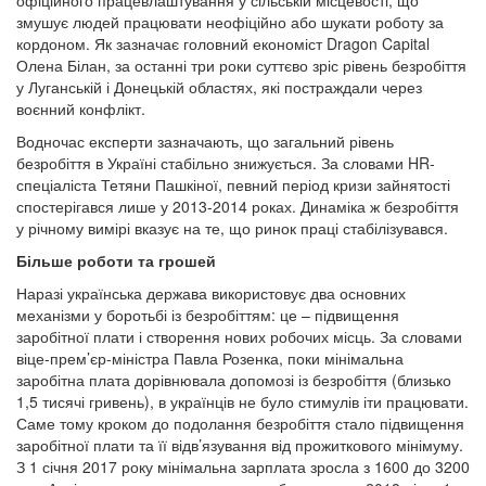
офіційного працевлаштування у сільській місцевості, що
змушує людей працювати неофіційно або шукати роботу за
кордоном. Як зазначає головний економіст Dragon Capital
Олена Білан, за останні три роки суттєво зріс рівень безробіття
у Луганській і Донецькій областях, які постраждали через
воєнний конфлікт.
Водночас експерти зазначають, що загальний рівень
безробіття в Україні стабільно знижується. За словами HR-
спеціаліста Тетяни Пашкіної, певний період кризи зайнятості
спостерігався лише у 2013-2014 роках. Динаміка ж безробіття
у річному вимірі вказує на те, що ринок праці стабілізувався.
Більше роботи та грошей
Наразі українська держава використовує два основних
механізми у боротьбі із безробіттям: це – підвищення
заробітної плати і створення нових робочих місць. За словами
віце-прем’єр-міністра Павла Розенка, поки мінімальна
заробітна плата дорівнювала допомозі із безробіття (близько
1,5 тисячі гривень), в українців не було стимулів іти працювати.
Саме тому кроком до подолання безробіття стало підвищення
заробітної плати та її відв’язування від прожиткового мінімуму.
З 1 січня 2017 року мінімальна зарплата зросла з 1600 до 3200